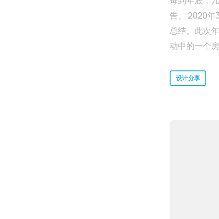
每到年底，
告。 2020年3月小宇宙正式上线，到2021年底，小宇宙播客App第一次发布了播客年终
总结。此次年
动中的一个房间
终总结部分截
年我们想在
设计分享
组脑暴了很
分，进展还是不错的。​​​​​​​ 整体结构上，我们