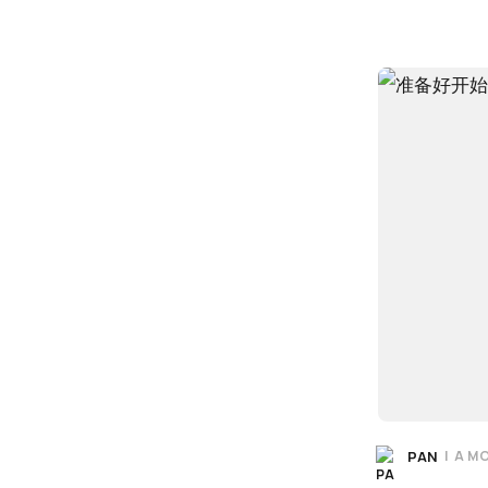
PAN
|
A M