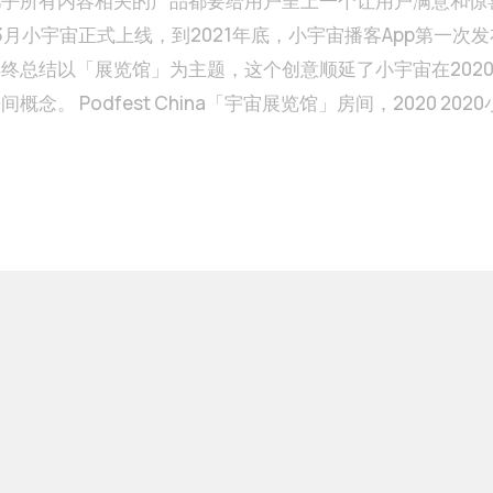
几乎所有内容相关的产品都要给用户呈上一个让用户满意和惊
终总结以「展览馆」为主题，这个创意顺延了小宇宙在202
概念。 Podfest China「宇宙展览馆」房间，2020 20
图 新的一年，用户朋友对年终总结有了更多的期待，也早
延续整体风格的前提下，也让浏览者有耳目一新的感觉。这题
多轮，结论都只是差强人意。不过视觉风格之外，在内容、数
从用户不同的身份角色和不同的行为习惯入
手，分出听众侧和主播侧两个部分。 数据呈现上，从收听、订阅、