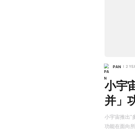
PAN
|
2 Y
小宇宙
并」
小宇宙推出“
功能在面向