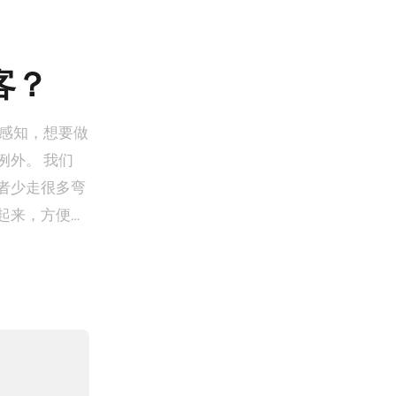
客？
和感知，想要做
外。 我们
者少走很多弯
起来，方便大
的经验流转起
你的播客制作经
帮助。