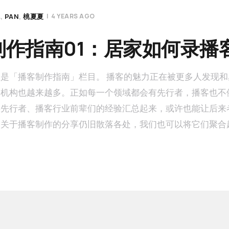
桃
PAN
桃夏夏
|
4 YEARS AGO
制作指南01：居家如何录播
是「播客制作指南」栏目。 播客的魅力正在被更多人发现
机构也越来越多。正如每一个领域都会有先行者，播客也不例
将先行者、播客行业前辈们的经验汇总起来，或许也能让后来
，关于播客制作的分享仍旧散落各处，我们也可以将它们聚合
便是本栏目的诞生初衷，从零开始分享播客制作，让播客制作
们更快入门。 如果你是主播或者播客制作团队，想要分享
我们取得联系。 以下是我们的第一期内容，希望能对你有所