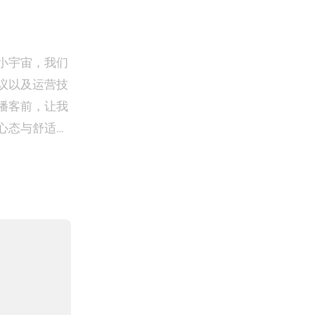
小宇宙，我们
议以及运营技
播客前，让我
心态与舒适的
在通勤、运
天收听播客的时
沟通，内容皆
现创作者的身