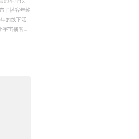
喜的年终报
0年的线下活
20小宇宙播客年
早开始催更。今
很难，年终小
据的创意部