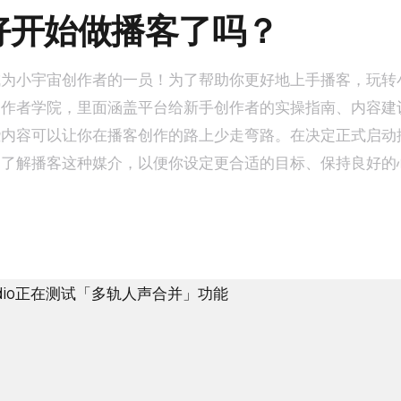
好开始做播客了吗？
成为小宇宙创作者的一员！为了帮助你更好地上手播客，玩转
创作者学院，里面涵盖平台给新手创作者的实操指南、内容建
些内容可以让你在播客创作的路上少走弯路。在决定正式启动
，了解播客这种媒介，以便你设定更合适的目标、保持良好的
点，因此能对一个话题展开更为完整与深入的讨论。适合用户
便看屏幕，但能摄入信息的场景下收听。 播客听众平均每
钟。内容与情感特点创作者通过播客与听众进行真诚的对话与
本人，是其经历、思想、观点的展示。因此，播客能很好地展
表达风格，传递真实的想法，