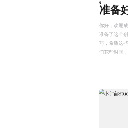
准备
你好，欢迎
准备了这个
巧，希望这
们花些时间
节奏。 播客的特点形式特点相较短视频与图文，播客作为音频内容，具有时间更长、节
奏更慢的特
动、家务等不
间约为70分
来自创作者
份、性格、