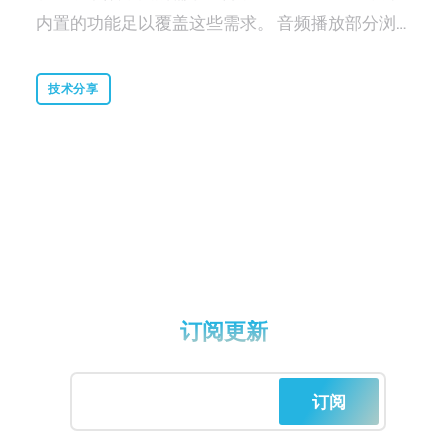
内置的功能足以覆盖这些需求。 音频播放部分浏
览器内置播放音频有两种方式，一是使用html5标
准中的<audio>标签内置的播放功能，二则是通过
技术分享
WebAudio API来播放。 WebAudio提供了一系列
处理音频的能力。在音频处理方面，只要是在某个
AudioContext中的Node就拥有着从上一个Node
中拿到采样并且处理传递给下一个Node的能力；
WebAudio API也有着多种AudioSourceNode，可
以通过Stream、Buffer或者MediaElement创建出
对应的AudioSourceNode。 在目前的场景下，需
订阅更新
要播放的音频是通过URL下载的，因此我们可以通
过<audio>标签来完成下载以及解码音频的工作，
之后可以通过MediaElementAudioSourceNode
订阅
来获取解码之后的数据。大致代码如下： const