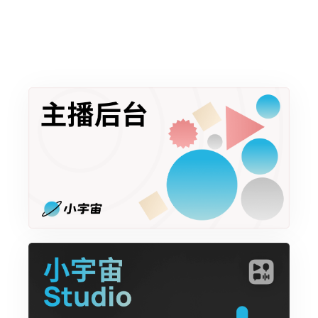
audioElement: HTMLAudioElement = /* 获取到
audio标签