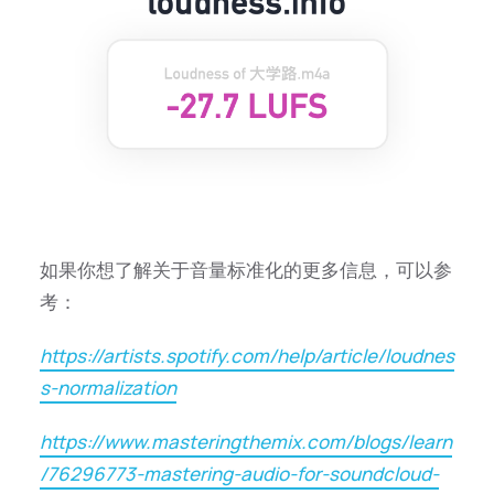
如果你想了解关于音量标准化的更多信息，可以参
考：
https://artists.spotify.com/help/article/loudnes
s-normalization
https://www.masteringthemix.com/blogs/learn
/76296773-mastering-audio-for-soundcloud-